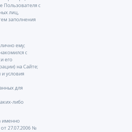
е Пользователя с
ных лиц,
тем заполнения
лично ему;
накомился с
и его
рации) на Сайте;
 и условия
анных для
каких-либо
а именно
от 27.07.2006 №