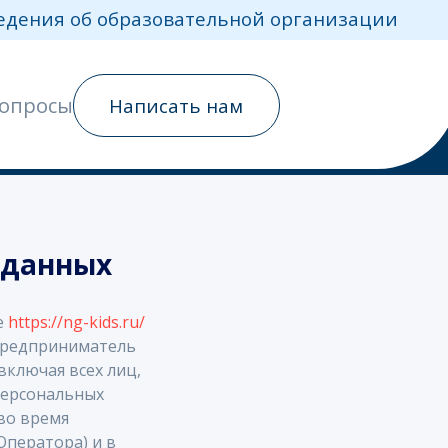
ганизации
 данных
е
https://ng-kids.ru/
 предприниматель
ключая всех лиц,
персональных
во время
Оператора) и в