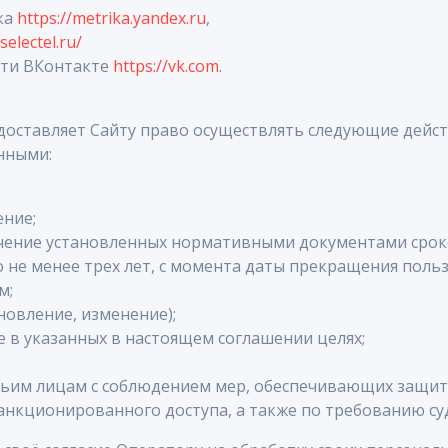
ка
https://metrika.yandex.ru
,
selectel.ru/
ети ВКонтакте
https://vk.com
.
доставляет Сайту право осуществлять следующие дейст
нными:
ение;
ечение установленных нормативными документами срок
о не менее трех лет, с момента даты прекращения польз
м;
новление, изменение);
 в указанных в настоящем соглашении целях;
тьим лицам с соблюдением мер, обеспечивающих защит
анкционированного доступа, а также по требованию су