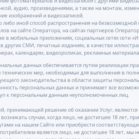
ние фотоматериалов и видеозаписей с другими видеоза
нкой, аудио, произведениями, а также на монтаж, изме
ние изображений и видеозаписей;
 либо иной способ распространения на безвозмездной 
ов на сайте Оператора, на сайтах партнеров Операто
кже в мобильных приложениях, социальных сетях сети «И
 в других СМИ, печатных изданиях, в качестве иллюстра
нерах, календарях, видеороликах, рекламных материалах
ональных данных обеспечивается путем реализации пра
 технических мер, необходимых для выполнения в пол
ующего законодательства в области защиты персональ
анность персональных данных и принимает все возмож
уп к персональным данным неуполномоченных лиц.
й, принимающей решение об оказании Услуг, являютс
 возникать случаи, когда лицо, не достигшее 18 лет, п
угами на нашем Сайте или приобрести соответствующие 
 потребителем является лицо, не достигшее 18 лет, мы н