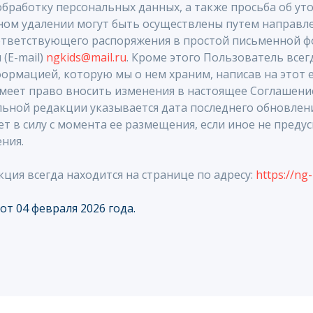
обработку персональных данных, а также просьба об ут
AIL
ном удалении могут быть осуществлены путем направл
тветствующего распоряжения в простой письменной ф
(E-mail)
ngkids@mail.ru
. Кроме этого Пользователь все
ормацией, которую мы о нем храним, написав на этот e
имеет право вносить изменения в настоящее Соглашени
льной редакции указывается дата последнего обновлен
т в силу с момента ее размещения, если иное не пред
ния.
ция всегда находится на странице по адресу:
https://ng-
Методика
Филиалы
Отзывы
Вопросы
Л
Политика конфиденциальности
Согласие на получение 
Соглашение на обработку персональных данных
Разработ
от 04 февраля 2026 года.