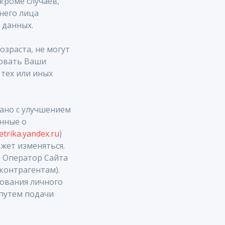
кроме случаев,
него лица
 данных.
озраста, не могут
зовать Ваши
тех или иных
зано с улучшением
анные о
etrika.yandex.ru
)
жет изменяться.
. Оператор Сайта
контрагентам).
вования личного
 путем подачи