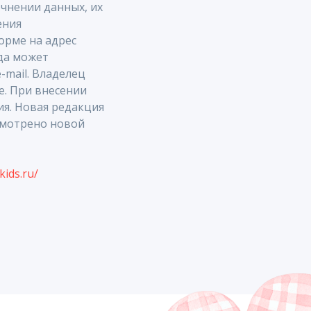
очнении данных, их
ения
орме на адрес
гда может
-mail. Владелец
е. При внесении
ия. Новая редакция
усмотрено новой
kids.ru/
ицензия
рассылки
ка сайта