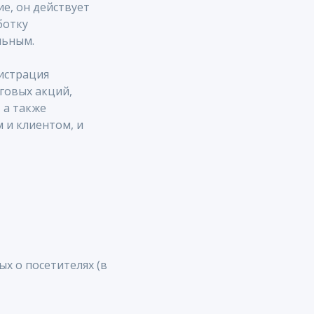
ие, он действует
ботку
льным.
истрация
нговых акций,
 а также
 и клиентом, и
х о посетителях (в