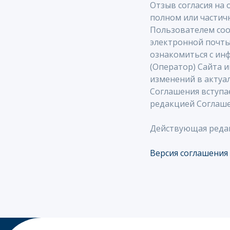
Отзыв согласия на 
MAX
MAIL
MAX
M
полном или частич
Пользователем соо
электронной почты 
ознакомиться с инф
(Оператор) Сайта 
изменений в актуа
Соглашения вступае
редакцией Соглаше
Действующая редак
Версия соглашения 
2025 © Все права защищены