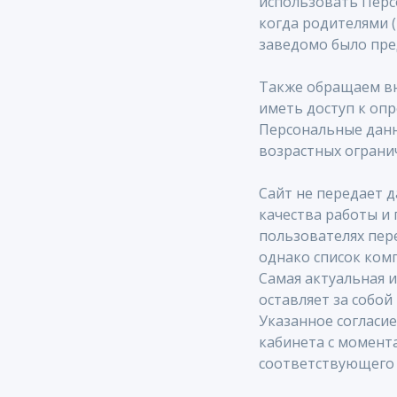
использовать Перс
когда родителями 
заведомо было пре
«N
G
K
i
ds»
«N
G
K
i
Также обращаем вни
Саларьево
Ходын
иметь доступ к оп
+7 910 770 45 93
+7 916 
Персональные данн
г. Москва,
г. Москва,
возрастных ограни
ул. Саларьевская, д. 16, корпус 3
Проезд Б
MAX
MAIL
MAX
M
Сайт не передает д
качества работы и 
пользователях пер
однако список комп
Самая актуальная и
«N
G
K
i
ds»
«N
G
K
i
оставляет за собо
Крылатское
Федос
Указанное согласие
кабинета с момент
+7 915 123 27 72
+7 916 
г. Москва,
Московска
соответствующего 
ул. Крылатская, 45к1
деревня 
Живописн