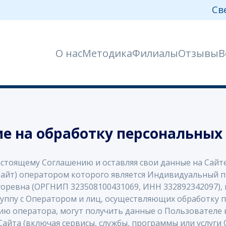
Сведения об образовательной ор
с
Методика
Филиалы
Отзывы
Вопросы
Написать нам
е на обработку персональных
астоящему Соглашению и оставляя свои данные на Сайт
– Сайт) оператором которого является Индивидуальный
ревна (ОРГНИП 323508100431069, ИНН 332892342097), в
руппу с Оператором и лиц, осуществляющих обработку 
ию оператора, могут получить данные о Пользователе 
айта (включая сервисы, службы, программы или услуги 