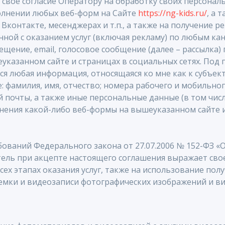
 своё согласие Оператору на обработку своих персонал
олнении любых веб-форм на Сайте
https://ng-kids.ru/
, а 
 Вконтакте, месенджерах и т.п., а также на получение 
ной с оказанием услуг (включая рекламу) по любым кан
щение, email, голосовое сообщение (далее – рассылка)
указанном сайте и страницах в социальных сетях. Под
я любая информация, относящаяся ко мне как к субъек
е: фамилия, имя, отчество; номера рабочего и мобильно
й почты, а также иные персональные данные (в том чис
нения какой-либо веб-формы на вышеуказанном сайте и
бований Федерального закона от 27.07.2006 № 152-ФЗ «
ель при акцепте настоящего соглашения выражает свое
сех этапах оказания услуг, также на использование пол
емки и видеозаписи фотографических изображений и в