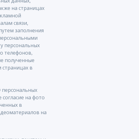
ьных данных,
также на страницах
рекламной
алам связи,
 путем заполнения
 персональными
ту персональных
го телефонов,
ле полученные
 страницах в
О персональных
 согласие на фото
ученных в
идеоматериалов на