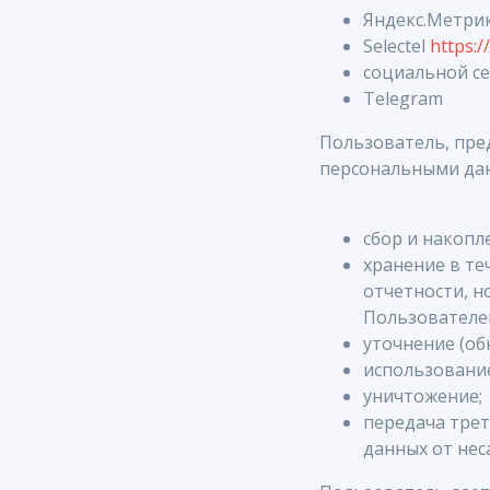
Яндекс.Метри
Selectel
https://
социальной с
Telegram
Пользователь, пре
персональными да
сбор и накопл
хранение в т
отчетности, н
Пользователе
уточнение (об
использование
уничтожение;
передача тре
данных от нес