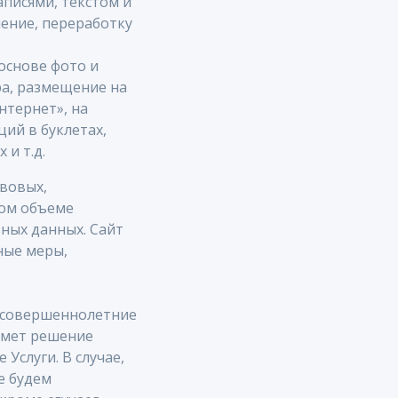
писями, текстом и
нение, переработку
основе фото и
ра, размещение на
нтернет», на
ций в буклетах,
 и т.д.
вовых,
ном объеме
ных данных. Сайт
ные меры,
я совершеннолетние
римет решение
Услуги. В случае,
е будем