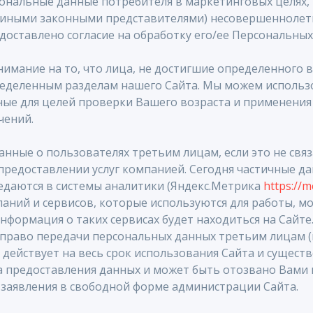
ональные данные потребителя в маркетинговых целях, 
(иными законными представителями) несовершеннолет
доставлено согласие на обработку его/ее Персональных
ds»
мание на то, что лица, не достигшие определенного в
ка
ределенным разделам нашего Сайта. Мы можем исполь
829 36 64
ые для целей проверки Вашего возраста и применения 
чений.
ерезовой рощи, 12
AIL
анные о пользователях третьим лицам, если это не свя
предоставлении услуг компанией. Сегодня частичные д
едаются в системы аналитики (Яндекс.Метрика
https://m
аний и сервисов, которые используются для работы, мо
нформация о таких сервисах будет находиться на Сайте
ds»
й право передачи персональных данных третьим лицам (
кино Парк
 действует на весь срок использования Сайта и сущест
а предоставления данных и может быть отозвано Вами
116 32 13
я область,
заявления в свободной форме администрации Сайта.
Семенищево,
ая улица, 89Б