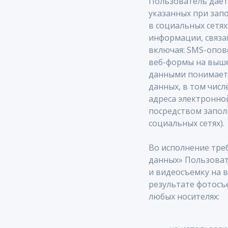
Пользователь дает
указанных при зап
в социальных сетях
информации, связан
включая: SMS-опове
веб-формы на выше
данными понимаетс
данных, в том числ
адреса электронно
посредством запол
социальных сетях).
Во исполнение тре
данных» Пользоват
и видеосъемку на в
результате фотосъ
любых носителях: