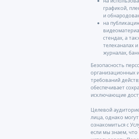
на использова
графикой, пле
и обнародова
на публикацию
видеоматериал
стендах, а та
телеканалах и
журналах, бан
Безопасность перс
организационных и
требований действ
обеспечивает сохр
исключающие дост
Целевой аудиторие
лица, однако могут
ознакомиться с Усл
если мы знаем, что